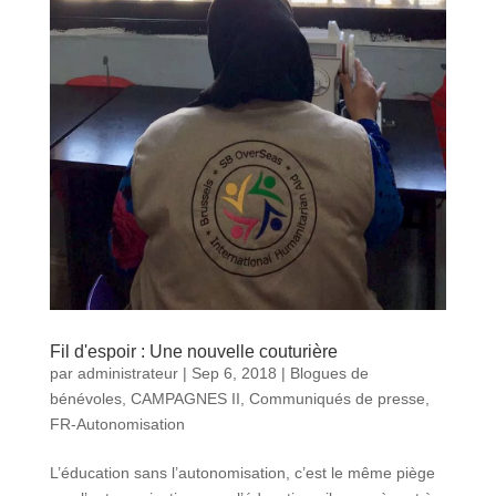
Fil d'espoir : Une nouvelle couturière
par
administrateur
|
Sep 6, 2018
|
Blogues de
bénévoles
,
CAMPAGNES II
,
Communiqués de presse
,
FR-Autonomisation
L’éducation sans l’autonomisation, c’est le même piège