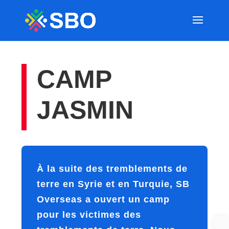
CAMP
JASMIN
À la suite des tremblements de
terre en Syrie et en Turquie, SB
Overseas a ouvert un camp
pour les victimes des