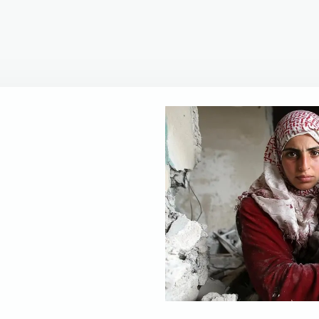
children not
 are also
 strive to
 the resources,
ir own future