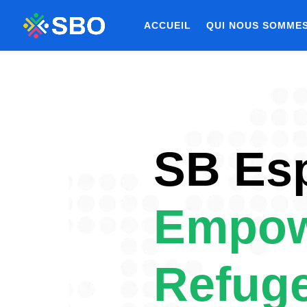
ACCUEIL
QUI NOUS SOMME
SB Esp
Empow
Refug