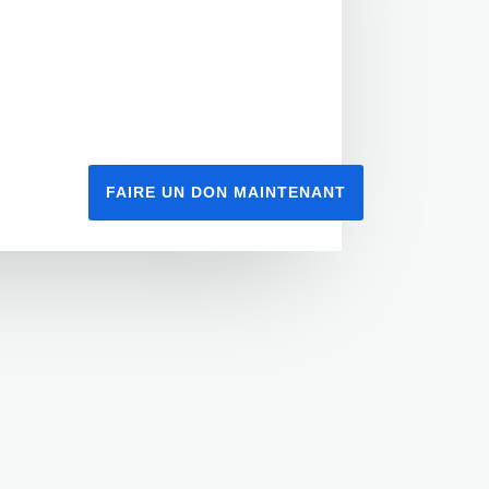
promote dialogue, combat
discrimination, and encourage
social cohesion.
FAIRE UN DON MAINTENANT