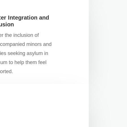
er Integration and
lusion
r the inclusion of
companied minors and
lies seeking asylum in
ium to help them feel
orted.
Provide Spaces for Social
Cohesion
Offer programs and resources to