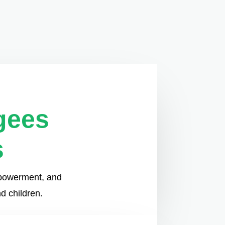
gees
s
empowerment, and
d children.