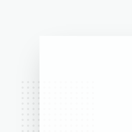
Vision:
Our vision is a world where women and 
only feel safe, hopeful, and healthy but
empowered to lead meaningful lives. We
create an environment where they have
support, and opportunities to shape the
with confidence, resilience, and dignity.