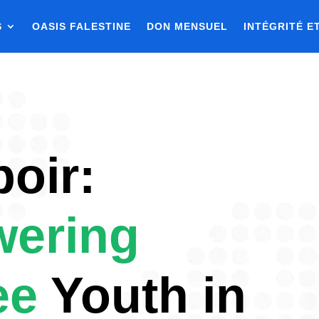
S
OASIS FALESTINE
DON MENSUEL
INTÉGRITÉ E
oir:
ering
ee
Youth in