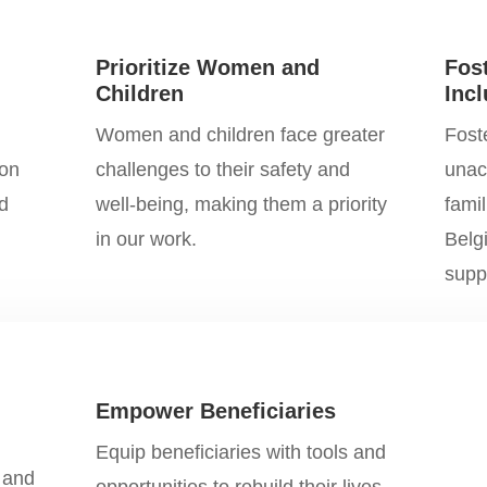
Prioritize Women and
Fost
Children
Inc
Women and children face greater
Foste
 on
challenges to their safety and
unac
d
well-being, making them a priority
fami
in our work.
Belg
supp
Empower Beneficiaries
Equip beneficiaries with tools and
, and